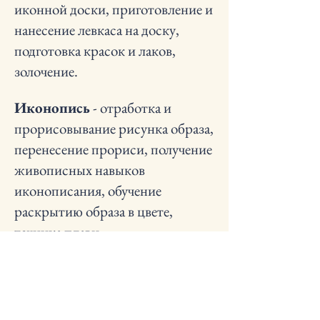
иконной доски, приготовление и
нанесение левкаса на доску,
подготовка красок и лаков,
золочение.
Иконопись
- отработка и
прорисовывание рисунка образа,
перенесение прориси, получение
живописных навыков
иконописания, обучение
раскрытию образа в цвете,
техника плави.
Реставрация
- изучения
основных правил, методик,
материалов и способов