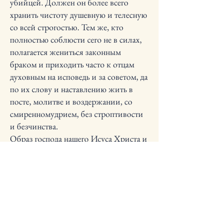
убийцей. Должен он более всего
хранить чистоту душевную и телесную
со всей строгостью. Тем же, кто
полностью соблюсти сего не в силах,
полагается жениться законным
браком и приходить часто к отцам
духовным на исповедь и за советом, да
по их слову и наставлению жить в
посте, молитве и воздержании, со
смиренномудрием, без строптивости
и безчинства.
Образ господа нашего Исуса Христа и
пречистыя его Богоматери, и святых
пророков и апостолов, и
священномучеников и святых
мучениц, и преподобных жен и
святителей и преподобных отцов
полагается писать со всей